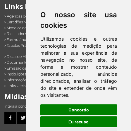
Links Importantes
O nosso site usa
Agendas de Obrigações
Certidões Negativas
cookies
Modelos de Documentos
Facilitador Contábil
Utilizamos cookies e outras
Formulários Diversos
tecnologias de medição para
Tabelas Práticas
melhorar a sua experiência de
Dicas de Marketing
navegação no nosso site, de
Documentos Importantes
forma a mostrar conteúdo
Emissão de Notas
personalizado, anúncios
Instituições Financeiras
Informações Úteis
direcionados, analisar o tráfego
Links Úteis
do site e entender de onde vêm
Mídias sociais
os visitantes.
Interaja conosco pelos nossos perfis e saiba de todas as novidades.
Concordo
Eu recuso